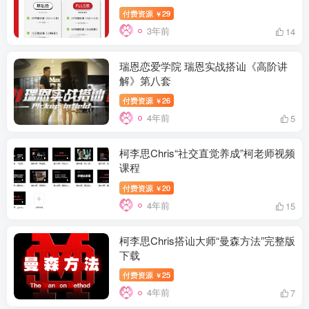
付费资源
29
￥
3年前
14
瑞恩恋爱学院 瑞恩实战搭讪《高阶讲
解》第八套
付费资源
26
￥
4年前
5
柯李思Chris“社交直觉养成”柯老师视频
课程
付费资源
20
￥
4年前
15
柯李思Chris搭讪大师“曼森方法”完整版
下载
付费资源
25
￥
4年前
7