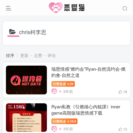
chris柯李思
排序
更新
点赞
评论
瑞恩情感“燃约会”Ryan-自然流约会-燃
約會-自然之道
付费资源
29
￥
3年前
18
Ryan私教《引燃雄心內核課》inner
game高階版瑞恩情感下载
付费阅读
19.9
￥
3年前
13