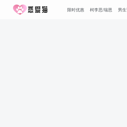
限时优惠
柯李思/瑞恩
男生