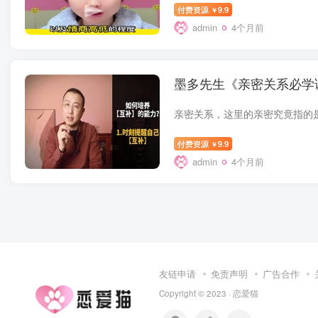
付费资源
9.9
￥
admin
4个月前
墨多先生《亲密关系必学
付费资源
9.9
￥
admin
4个月前
友链申请
免责声明
广告合作
Copyright © 2023 ·
恋爱猫