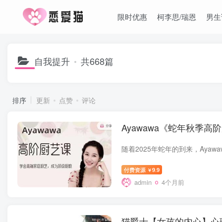
限时优惠
柯李思/瑞恩
男生
自我提升
共668篇
排序
更新
点赞
评论
Ayawawa《蛇年秋季高
付费资源
9.9
￥
admin
4个月前
猫爵士【女孩的内心】心