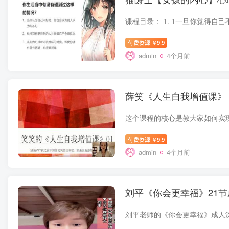
付费资源
9.9
￥
admin
4个月前
薛笑《人生自我增值课》
付费资源
9.9
￥
admin
4个月前
刘平《你会更幸福》21