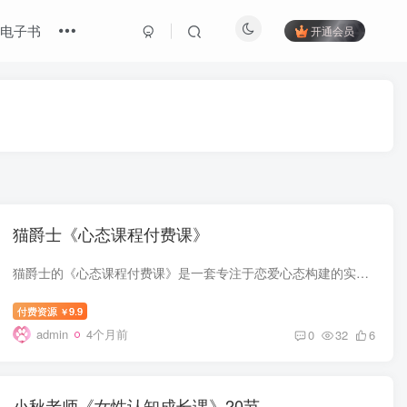
电子书
开通会员
猫爵士《心态课程付费课》
猫爵士的《心态课程付费课》是一套专注于恋爱心态构建的实战训练课程，针对想要突破情感瓶颈、提升自我价值的学员设计。 课程核心围绕“备胎机制”展开，深度拆解两性关系的三; p % @ x ~ * 4级...
付费资源
9.9
￥
admin
4个月前
0
32
6
小秋老师《女性认知成长课》20节