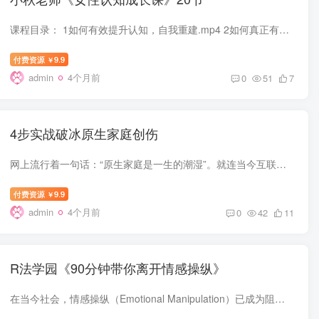
课程目录： 1如何有效提升认知，自我重建.mp4 2如何真正有效的提升个人能力.mp4 3女人如何提升个人和聚焦能量.mp4 4如何做一个有智慧的女人.mp4 5如何$ ? m ~ + Z - . H做一个有智慧的女人.mp4 ...
付费资源
9.9
￥
admin
4个月前
0
51
7
4步实战破冰原生家庭创伤
网上流行着一句话：“原生家庭是一生的潮湿”。就连当今互联网上超火的几个大v，王七叶，李蠕蠕，等等即使它们生活中看起来积极乐观，但遇到原生家庭也不禁落泪。但是也有人说：什么都怪原生家...
付费资源
9.9
￥
admin
4个月前
0
42
11
R法学园《90分钟带你离开情感操纵》
在当今社会，情感操纵（Emotional Manipulation）已成为阻碍个人成长与幸福的重要隐形障碍。许多人在潜意识中被“好人卡”或“愧疚感”束缚，难以辨识伴侣或亲友的情感勒索，甚至无意识地重复F ...