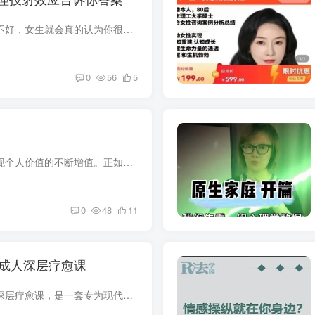
课程目录： 1. 1一旦你觉得自己不好，女生就会真的认为你很差劲.mp4 2. 2恋爱中的心理投射效应：你怎么看待女生，她就会怎么表现.mp4 3. 3如何看穿女孩的内心，并找到合适的方法吸引她？心理投...
0
56
5
这个课程的核心是教大家如何实现个人价值的不断增值。正如作者说的：“让自己变得更好，是解决一切问题的法门”。 而让自己个人增值的底层，是我们要找! r m s S % M到自己的天赋和优势，并把它...
0
48
11
节成人深层疗愈课
刘平老师的《你会更幸福》成人深层疗愈课，是一套专为现代成年人设计的心理成长体系，旨在帮助学员通过内在的自我探索与调适，摆脱过去的束缚，重新找回内心的平静与幸福感。 这套课程共包含21...