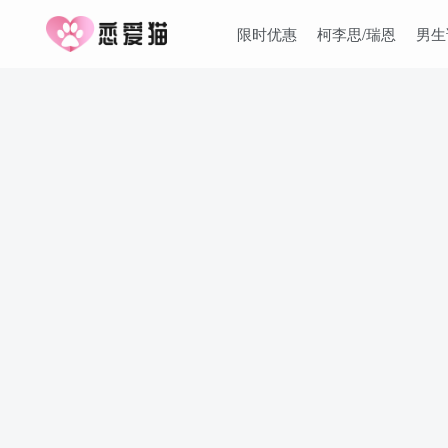
限时优惠
柯李思/瑞恩
男生