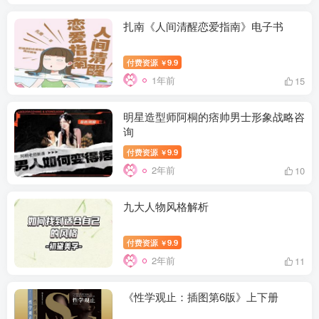
扎南《人间清醒恋爱指南》电子书
付费资源
9.9
￥
1年前
15
明星造型师阿桐的痞帅男士形象战略咨
询
付费资源
9.9
￥
2年前
10
九大人物风格解析
付费资源
9.9
￥
2年前
11
《性学观止：插图第6版》上下册