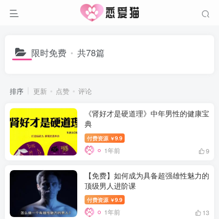
限时免费
共78篇
排序
更新
点赞
评论
《肾好才是硬道理》中年男性的健康宝
典
付费资源
9.9
￥
1年前
9
【免费】如何成为具备超强雄性魅力的
顶级男人进阶课
付费资源
9.9
￥
1年前
13