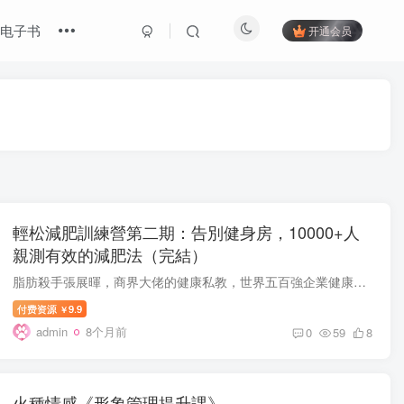
电子书
开通会员
輕松減肥訓練營第二期：告別健身房，10000+人
親測有效的減肥法（完結）
脂肪殺手張展暉，商界大佬的健康私教，世界五百強企業健康顧問，輕松減肥理念提倡者，幫助50000+人實現輕松減肥。 課程目錄： 00【入營必看】☞ 課前準備第一節.mp3 00【入營必看】☞ 課前準備...
付费资源
9.9
￥
admin
8个月前
0
59
8
火種情感《形象管理提升課》