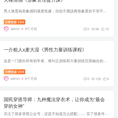
男人無需為形象感到過度焦慮，但也不應該將形象置於不管不顧的地步 我們如果能夠將形象置於基本的標準性之上，那麽剩下的才能有發揮我們魅力的機會 課程目錄： 1.前言.mov 2.護膚在情感中的理解...
付费资源
9.9
￥
admin
8个月前
0
58
15
一介粗人x麦大湿《男性力量训练课程》
这是一门面向所有初学者、将纠正训练和力量训练完美融合的方案型课程。 如果你想获得力量训练给身体带来的好处，又害怕练歪练伤，那这门课程会非常适合你。 一介粗人(麦程恩) 根正派创始人 Alph...
付费资源
9.9
￥
admin
9个月前
0
109
9
国民穿搭导师：九种魔法穿衣术，让你成为“最会
穿的女神”
关注了很多穿搭公众号，还是不知道怎么搭配.…... 买了很多件新衣服，衣柜始终缺一件满意的.… 低调搭配，跟着别人穿黑白灰，别人觉得你太老气， 跟着潮人学一点撞色搭配，别人又觉得你太艳俗.....