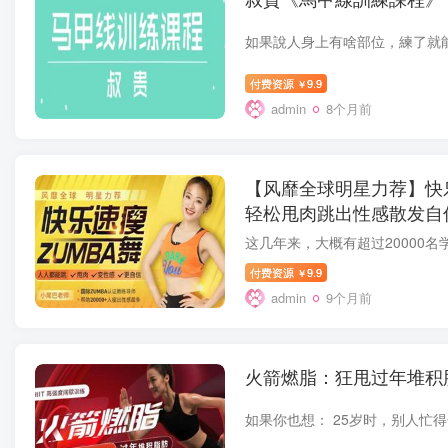
付费资源
9.9
￥
admin
8个月前
【风靡全球明星力荐】快乐
轻松甩肉跳出性感散发自
付费资源
9.9
￥
admin
9个月前
火箭燃脂：狂甩过年堆积