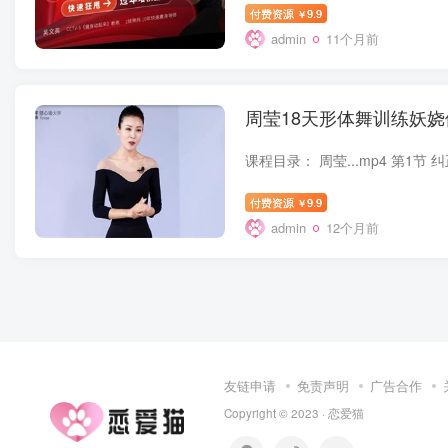
付费资源
9.9
￥
admin
11个月前
周莹18天形体舞训练妖
付费资源
9.9
￥
admin
12个月前
友链申请
免责声明
广告合作
Copyright © 2023 ·
恋爱猫