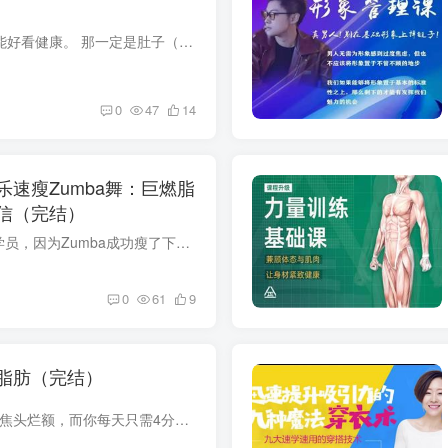
如果說人身上有啥部位，練了就能好看健康。 那一定是肚子（核心）。 一方面是這地方； 只要找對訓練技巧，出線條非常快。 另一方面是。 核心這東西跟「脊柱」&「呼吸」都有關系。 強化核心...
0
47
14
速瘦Zumba舞：巨燃脂
信（完结）
这几年来，大概有超过20000名学员，因为Zumba成功瘦了下来，除了办公室白领、学生，也有不少产后妈妈和从没来过健身房的全职太太。 她们之中甚至有长期瘦不下来，丧失自信，每一天都处在抑郁症...
0
61
9
脂肪（完结）
如果你也想： 25岁时，别人忙得焦头烂额，而你每天只需4分钟，就拥有自律的开挂人生； 35岁时，别人都在费劲心思产后修复，而你轻松瘦下来，美得风情万种； 45岁时，别人靠大牌护肤品冻龄，而你...