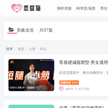
限时优惠
柯李思/瑞恩
男生
形象改造
共57篇
排序
更新
点赞
评论
零基礎減脂塑型·男女適
付费资源
9.9
￥
admin
8个月前
叔貴《馬甲線訓練課程》