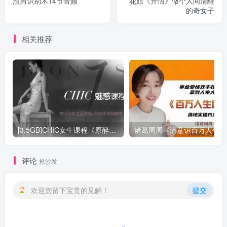
渣男识别术14节音频
花姐《开悟》做个人间清醒
的奇女子
相关推荐
[3.5GB]CHIC女生课程《原醉妖娆魅惑术1-6系列课程》网盘下载
诸
评论
抢沙发
欢迎您留下宝贵的见解！
提交