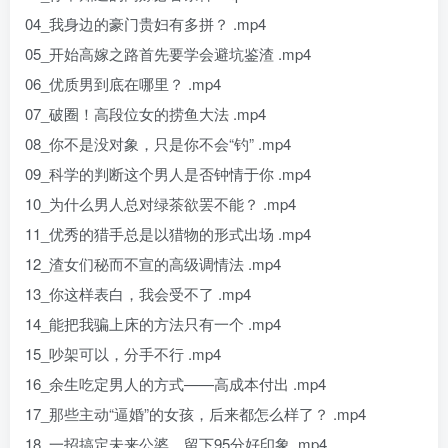
04_我身边的豪门贵妇有多拼？ .mp4
05_开始高嫁之路首先要学会避坑鉴渣 .mp4
06_优质男到底在哪里？ .mp4
07_破圈！高段位女的捞鱼大法 .mp4
08_你不是没对象，只是你不会“钓” .mp4
09_科学的判断这个男人是否钟情于你 .mp4
10_为什么男人总对绿茶欲罢不能？ .mp4
11_优秀的猎手总是以猎物的形式出场 .mp4
12_渣女们秘而不宣的高级调情法 .mp4
13_你这样表白，我会受不了 .mp4
14_能把我骗上床的方法只有一个 .mp4
15_吵架可以，分手不行 .mp4
16_余生吃定男人的方式——高成本付出 .mp4
17_那些主动“逼婚”的女孩，后来都怎么样了？ .mp4
18_一招搞定未来公婆，留下95分好印象 .mp4