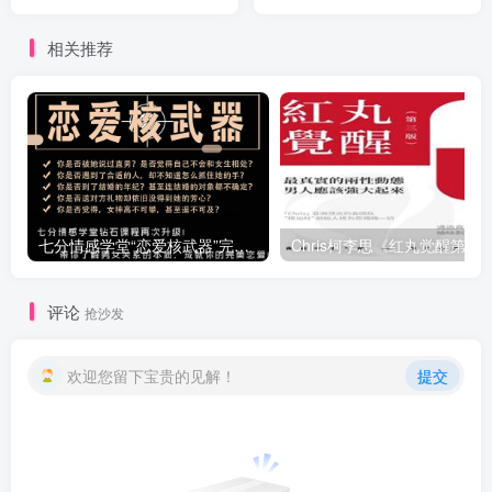
下载
相关推荐
七分情感学堂“恋爱核武器”完整教程
Chris柯李思《红丸觉醒第三版》
评论
抢沙发
欢迎您留下宝贵的见解！
提交