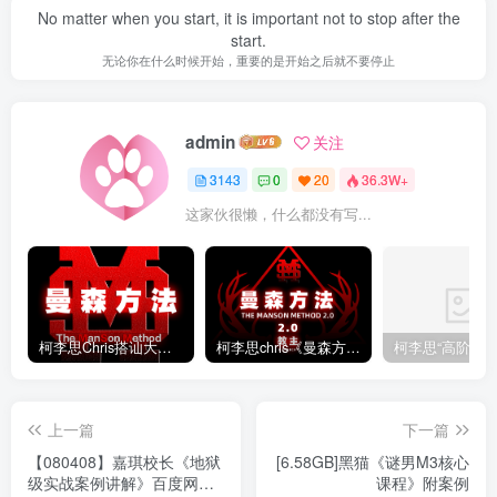
No matter when you start, it is important not to stop after the
start.
无论你在什么时候开始，重要的是开始之后就不要停止
admin
关注
3143
0
20
36.3W+
这家伙很懒，什么都没有写...
柯李思Chris搭讪大师“曼森方法”完整版下载
柯李思chris《曼森方法2.0课程》百度云免费下载
上一篇
下一篇
【080408】嘉琪校长《地狱
[6.58GB]黑猫《谜男M3核心
级实战案例讲解》百度网盘
课程》附案例