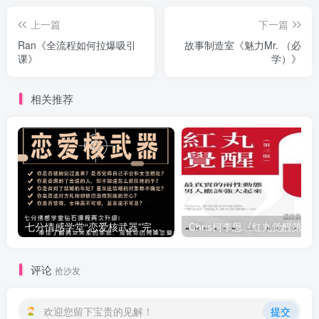
上一篇
下一篇
Ran《全流程如何拉爆吸引
故事制造室《魅力Mr. （必
课》
学）》
相关推荐
七分情感学堂“恋爱核武器”完整教程
Chris柯李思《红丸觉醒第三版》
评论
抢沙发
欢迎您留下宝贵的见解！
提交