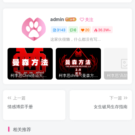
admin
关注
3143
0
20
36.3W+
这家伙很懒，什么都没有写...
柯李思Chris搭讪大师“曼森方法”完整版下载
柯李思chris《曼森方法2.0课程》百度云免费下载
上一篇
下一篇
情感博弈手册
女生破局生存指南
相关推荐