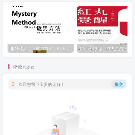
把妹达人之《谜男方法》PDF电子书下载【081504】
Chris柯李思《红丸觉醒第三版》
评论
抢沙发
欢迎您留下宝贵的见解！
提交