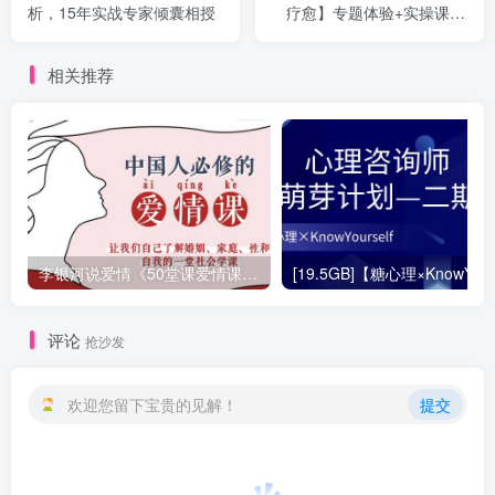
析，15年实战专家倾囊相授
疗愈】专题体验+实操课15
讲 _ 国际表达艺术治疗师直
播授
相关推荐
李银河说爱情《50堂课爱情课：讲透婚姻，家庭，性和自我的社会学课（完整50讲音频）》
评论
抢沙发
欢迎您留下宝贵的见解！
提交