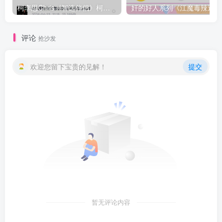
柯李思Chris《智选伴侣》柯老师-搭讪大师TV在线下载
奸
评论
抢沙发
欢迎您留下宝贵的见解！
提交
暂无评论内容