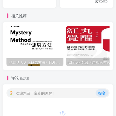
质女生》
相关推荐
把妹达人之《谜男方法》PDF电子书下载【081504】
Chris柯李思《红丸觉醒第三版》
评论
抢沙发
欢迎您留下宝贵的见解！
提交