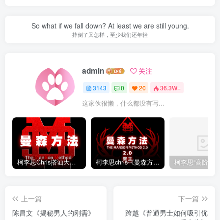
So what if we fall down? At least we are still young.
摔倒了又怎样，至少我们还年轻
admin
关注
3143
0
20
36.3W+
这家伙很懒，什么都没有写...
柯李思Chris搭讪大师“曼森方法”完整版下载
柯李思chris《曼森方法2.0课程》百度云免费下载
上一篇
下一篇
陈昌文《揭秘男人的刚需》
跨越《普通男士如何吸引优