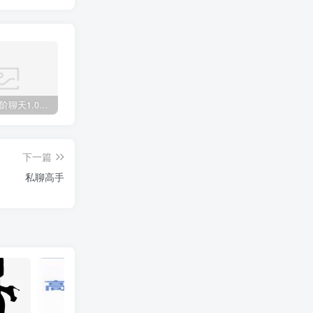
柯李思“高阶聊天1.0+2.0”搭讪大师chris
柯李思chris“高阶聊天2.0”柯老师最新课程同步更新中
柯李思《曼森方法2.0》教主Chris搭讪大师TV下载
下一篇
私聊高手