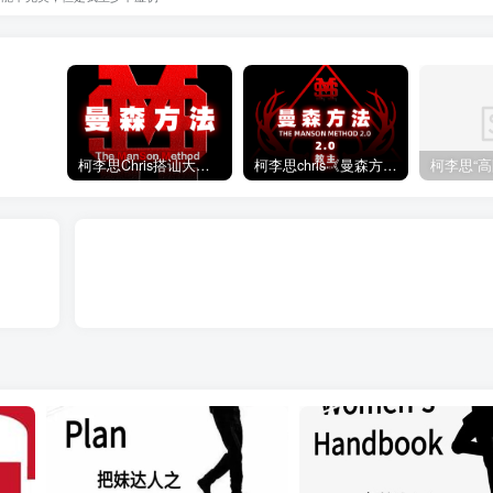
柯李思Chris搭讪大师“曼森方法”完整版下载
柯李思chris《曼森方法2.0课程》百度云免费下载