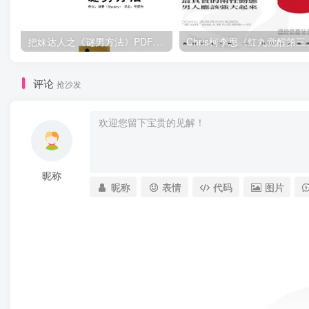
把妹达人之《谜男方法》PDF电子书下载【081504】
Chris柯李思
评论
抢沙发
昵称
昵称
表情
代码
图片