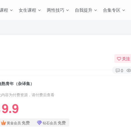
课程
女生课程
两性技巧
自我提升
合集专区
关注
0
晚熟青年（杂译集）
此内容为付费资源，请付费后查看
9.9
￥
免费
免费
黄金会员
钻石会员