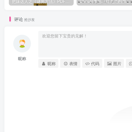
把妹达人之《谜男方法》PDF电子书下载【081504】
Chris柯李思
评论
抢沙发
昵称
昵称
表情
代码
图片