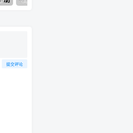
《高级女人手册》pdf电子版/无水印
《高潮一直来一直来》pdf电子书
提交评论