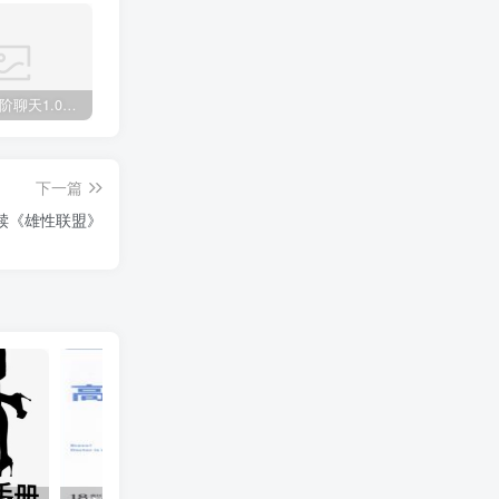
柯李思“高阶聊天1.0+2.0”搭讪大师chris
柯李思chris“高阶聊天2.0”柯老师最新课程同步更新中
柯李思《曼森方法2.0》教主Chris搭讪大师TV下载
下一篇
赎《雄性联盟》