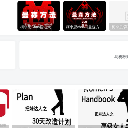
柯李思Chris搭讪大师“曼森方法”完整版下载
柯李思chris《曼森方法2.0课程》百度云免费下载
乌鸦救