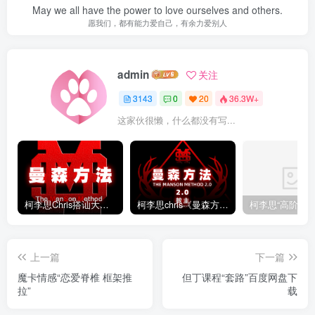
May we all have the power to love ourselves and others.
愿我们，都有能力爱自己，有余力爱别人
admin
关注
3143
0
20
36.3W+
这家伙很懒，什么都没有写...
柯李思Chris搭讪大师“曼森方法”完整版下载
柯李思chris《曼森方法2.0课程》百度云免费下载
上一篇
下一篇
魔卡情感“恋爱脊椎 框架推
但丁课程“套路”百度网盘下
拉”
载