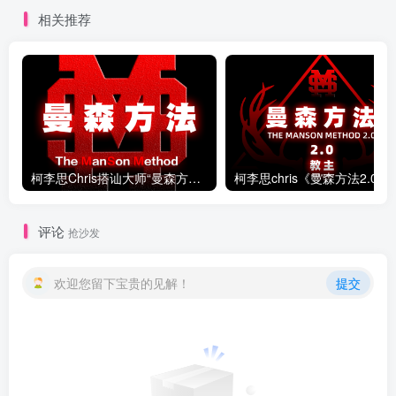
相关推荐
柯李思Chris搭讪大师“曼森方法”完整版下载
柯李思chris《曼森方法
评论
抢沙发
欢迎您留下宝贵的见解！
提交