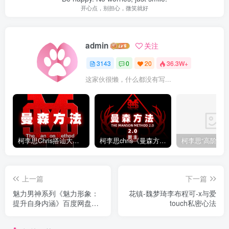
开心点，别担心，微笑就好
admin
关注
3143
0
20
36.3W+
这家伙很懒，什么都没有写...
柯李思Chris搭讪大师“曼森方法”完整版下载
柯李思chris《曼森方法2.0课程》百度云免费下载
上一篇
下一篇
魅力男神系列《魅力形象：
花镇-魏梦琦李布程可-x与爱
提升自身内涵》百度网盘下
touch私密心法
载【081813】