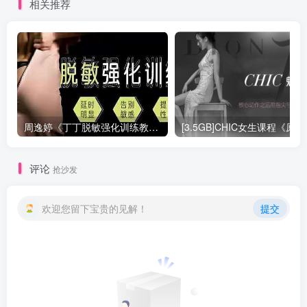
相关推荐
周逸婷《丁丁脱敏强化训练教程》百度网盘下载【081510】
[3.5GB]
评论
抢沙发
欢迎您留下宝贵的见解！
提交