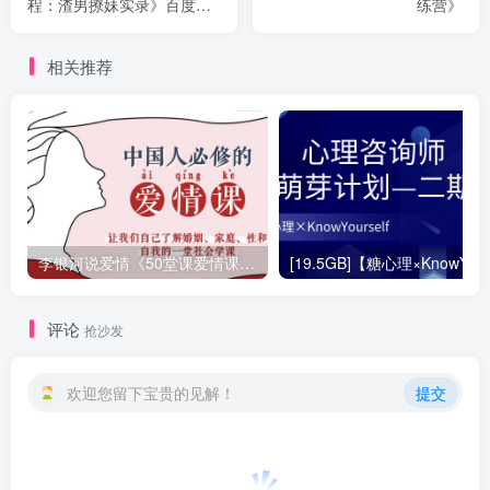
程：渣男撩妹实录》百度云
练营》
下载
相关推荐
李银河说爱情《50堂课爱情课：讲透婚姻，家庭，性和自我的社会学课（完整50讲音频）》
评论
抢沙发
欢迎您留下宝贵的见解！
提交