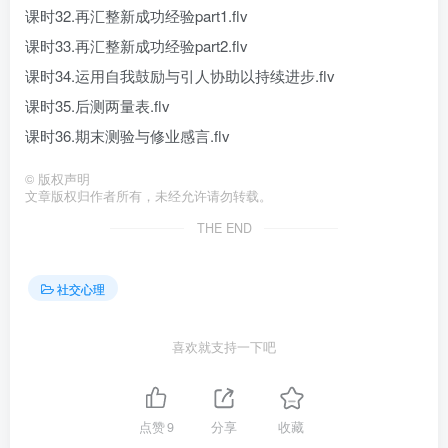
课时32.再汇整新成功经验part1.flv
课时33.再汇整新成功经验part2.flv
课时34.运用自我鼓励与引人协助以持续进步.flv
课时35.后测两量表.flv
课时36.期末测验与修业感言.flv
©
版权声明
文章版权归作者所有，未经允许请勿转载。
THE END
社交心理
喜欢就支持一下吧
点赞
9
分享
收藏