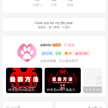
点赞
11
分享
收藏
I love you for my life past.
我爱你，爱了整整一个曾经
admin
关注
3143
0
20
36.3W+
这家伙很懒，什么都没有写...
柯李思Chris搭讪大师“曼森方法”完整版下载
柯李思chris《曼森方法2.0课程》百度云免费下载
上一篇
下一篇