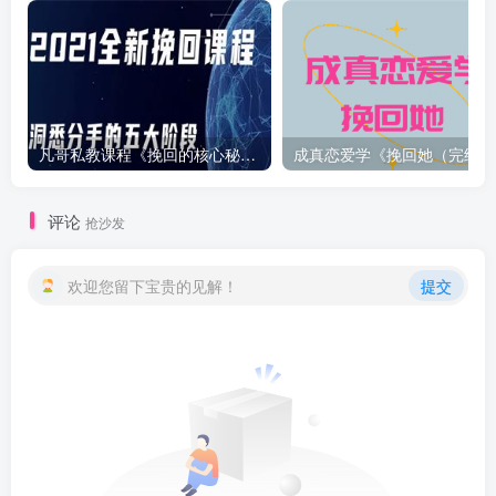
凡哥私教课程《挽回的核心秘密》
成真
评论
抢沙发
欢迎您留下宝贵的见解！
提交