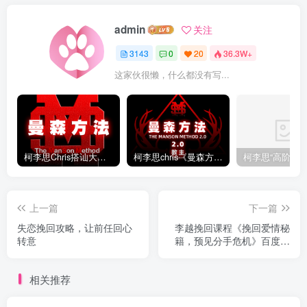
admin
关注
3143
0
20
36.3W+
这家伙很懒，什么都没有写...
柯李思Chris搭讪大师“曼森方法”完整版下载
柯李思chris《曼森方法2.0课程》百度云免费下载
上一篇
下一篇
失恋挽回攻略，让前任回心
李越挽回课程《挽回爱情秘
转意
籍，预见分手危机》百度云
下载【091702】
相关推荐