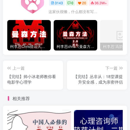
3143
0
20
36.3W+
这家伙很懒，什么都没有写...
柯李思Chris搭讪大师“曼森方法”完整版下载
柯李思chris《曼森方法2.0课程》百度云免费下载
上一篇
下一篇
【完结】帅小冰老师教你看
【完结】丛非从：18堂课提
电影学心理学
升安全感，成为亲密伴侣
相关推荐