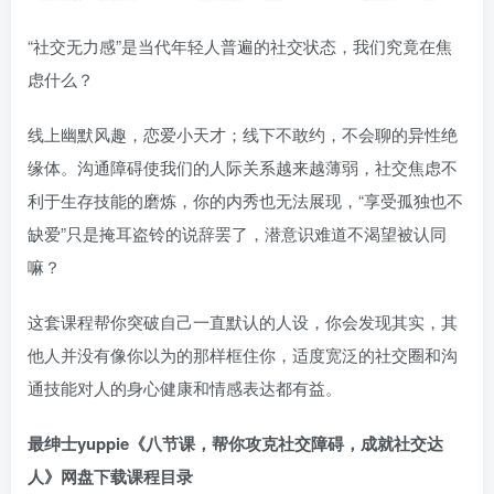
“社交无力感”是当代年轻人普遍的社交状态，我们究竟在焦
虑什么？
线上幽默风趣，恋爱小天才；线下不敢约，不会聊的异性绝
缘体。沟通障碍使我们的人际关系越来越薄弱，社交焦虑不
利于生存技能的磨炼，你的内秀也无法展现，“享受孤独也不
缺爱”只是掩耳盗铃的说辞罢了，潜意识难道不渴望被认同
嘛？
这套课程帮你突破自己一直默认的人设，你会发现其实，其
他人并没有像你以为的那样框住你，适度宽泛的社交圈和沟
通技能对人的身心健康和情感表达都有益。
最绅士yuppie《八节课，帮你攻克社交障碍，成就社交达
人》网盘下载课程目录