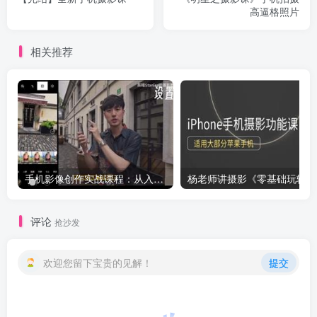
高逼格照片
相关推荐
手机影像创作实战课程：从入门到精通
杨老
评论
抢沙发
欢迎您留下宝贵的见解！
提交