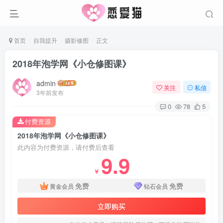
首页
自我提升
摄影修图
正文
2018年泡学网《小仓修图课》
admin
关注
私信
3年前发布
0
78
5
付费资源
2018年泡学网《小仓修图课》
此内容为付费资源，请付费后查看
9.9
￥
免费
免费
黄金会员
钻石会员
立即购买