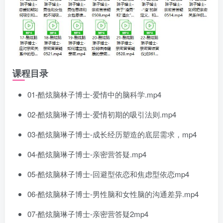
课程目录
01-酷炫脑林子博士-爱情中的脑科学.mp4
02-酷炫脑琳子博士-爱情初期的吸引法则.mp4
03-酷炫脑琳子博士-成长经历塑造的底层需求，mp4
04-酷炫脑琳子博士-亲密营答疑.mp4
05-酷炫脑林子博士-回避型依恋和焦虑型依恋mp4
06-酷炫脑林子博士-男性脑和女性脑的沟通差异.mp4
07-酷炫脑琳子博士-亲密营答疑2mp4