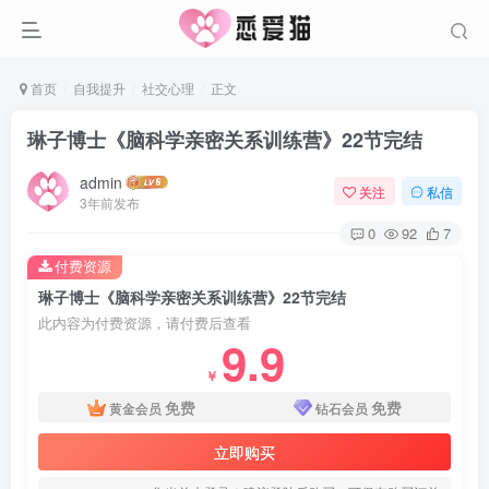
首页
自我提升
社交心理
正文
琳子博士《脑科学亲密关系训练营》22节完结
admin
关注
私信
3年前发布
0
92
7
付费资源
琳子博士《脑科学亲密关系训练营》22节完结
此内容为付费资源，请付费后查看
9.9
￥
免费
免费
黄金会员
钻石会员
立即购买