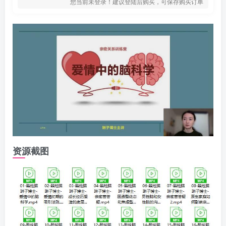
您当前未登录！建议登陆后购买，可保存购买订单
资源截图