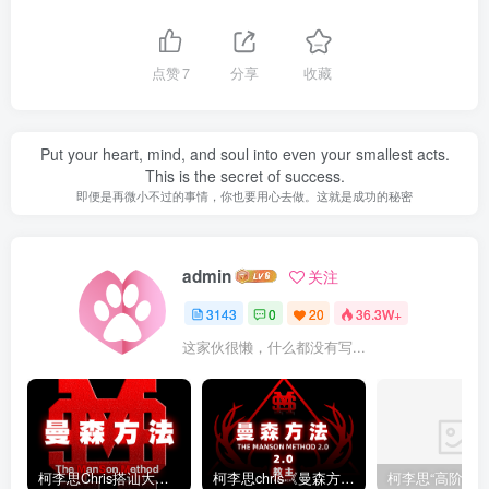
点赞
7
分享
收藏
Put your heart, mind, and soul into even your smallest acts.
This is the secret of success.
即便是再微小不过的事情，你也要用心去做。这就是成功的秘密
admin
关注
3143
0
20
36.3W+
这家伙很懒，什么都没有写...
柯李思Chris搭讪大师“曼森方法”完整版下载
柯李思chris《曼森方法2.0课程》百度云免费下载