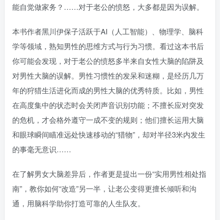
能自觉做家务？……对于老公的愤怒，大多都是因为误解。
本书作者黑川伊保子活跃于AI（人工智能）、物理学、脑科
学等领域，熟知男性的思维方式与行为习惯。看过这本书后
你可能会发现，对于老公的愤怒多半来自女性大脑的陷阱及
对男性大脑的误解。男性习惯性的发呆和迷糊，是经历几万
年的狩猎生活进化而成的男性大脑的优秀特质。比如，男性
在高度集中的状态时会关闭声音识别功能；不擅长应对突发
的危机，才会格外遵守一成不变的规则；他们擅长运用大脑
和眼球瞬间瞄准远处快速移动的“猎物”，却对半径3米内发生
的事毫无意识……
在了解男女大脑差异后，作者更是提出一份“实用男性相处指
南”，教你如何“改造”另一半，让老公变得更擅长倾听和沟
通，用脑科学助你打造可靠的人生队友。