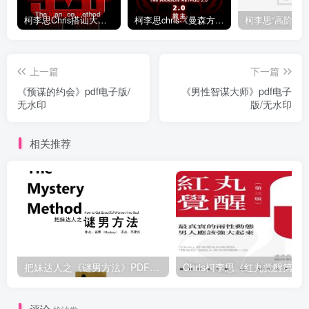
柯李思Chris搭讪大师“曼森方法”完整版下载
柯李思chris《曼森方法2.0课程》百度云免费下载
上一篇
下一篇
《预谋的约会》pdf电子版/
《男性智谋大师》pdf电子
无水印
版/无水印
相关推荐
把妹达人之《谜男方法》PDF电子书下载【081504】
Chris柯李思《红丸觉醒第三版》
评论