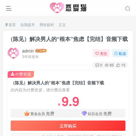
首页
自我提升
男性延时
正文
（陈见）解决男人的“根本”焦虑【完结】音频下载
admin
关注
私信
3年前发布
0
65
15
付费资源
（陈见）解决男人的“根本”焦虑【完结】音频下载
此内容为付费资源，请付费后查看
9.9
￥
免费
免费
黄金会员
钻石会员
立即购买