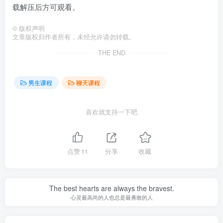
载解压后方可观看。
©
版权声明
文章版权归作者所有，未经允许请勿转载。
THE END
男生课程
聊天课程
喜欢就支持一下吧
点赞
11
分享
收藏
The best hearts are always the bravest.
心灵最高尚的人也总是最勇敢的人