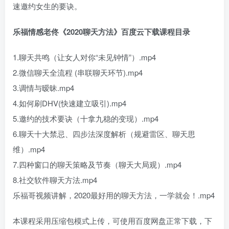
速邀约女生的要诀。
乐福情感老佟《2020聊天方法》百度云下载课程目录
1.聊天共鸣（让女人对你“未见钟情”）.mp4
2.微信聊天全流程 (串联聊天环节).mp4
3.调情与暧昧.mp4
4.如何刷DHV(快速建立吸引).mp4
5.邀约的技术要诀（十拿九稳的变现）.mp4
6.聊天十大禁忌、四步法深度解析（规避雷区、聊天思
维）.mp4
7.四种窗口的聊天策略及节奏（聊天大局观）.mp4
8.社交软件聊天方法.mp4
乐福哥视频讲解，2020最好用的聊天方法，一学就会！.mp4
本课程采用压缩包模式上传，可使用百度网盘正常下载，下