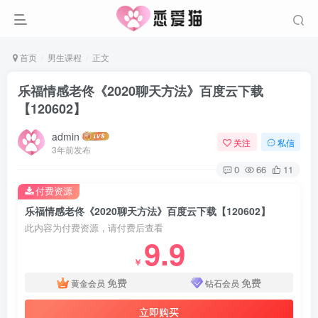
首页
男生课程
正文
乐福情感老佟《2020聊天方法》百度云下载
【120602】
admin
关注
私信
3年前发布
0
66
11
付费资源
乐福情感老佟《2020聊天方法》百度云下载【120602】
此内容为付费资源，请付费后查看
9.9
￥
免费
免费
黄金会员
钻石会员
立即购买